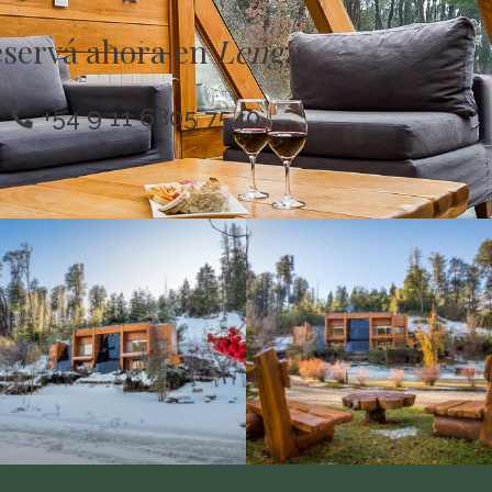
servá ahora en
Lenga
+54 9 11 6805 7540