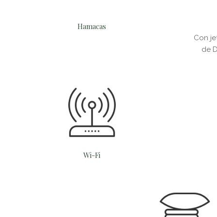
Hamacas
Con je
de D
Wi-Fi